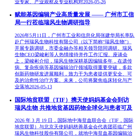
业专家、产业观察及专业机构对
2026-05-26
赋能基因编辑产业高质量发展 —— 广州市工信
局一行莅临瑞风生物调研指导
2026年5月11日，广州市工业和信息化局张建华局长率队
赴广州瑞风生物科技有限公司（以下简称“瑞风生物”）
开展专题调研，市委金融办等相关领导陪同调研。瑞风
生物CEO梁峻彬等人热情接待并作工作汇报。座谈会
上，梁峻彬介绍，瑞风生物深耕基因编辑多年，在遗传
病、复杂疾病等基因编辑治疗领域取得重要突破，多款
创新药物研发进展顺利，致力于为患者提供更安全、可
及的治愈性治疗方案。未来，公司将聚焦临床转化与产
业落地
2026-05-13
国际地贫联盟（TIF）携天使妈妈基金会到访
瑞风生物 共推地贫基因药物全球化与患者可及
2026 年 3 月 19 日，国际地中海贫血联合会（TIF，国际
地贫联盟）与北京天使妈妈慈善基金会代表团莅临广州
瑞风生物科技股份有限公司，就地中海贫血基因编辑治