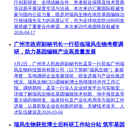
疗创新研发、全球战略合作、患者权益保障及技术普惠
等议题开展深度交流与洽谈。本次来访汇聚国际权威专
家与国内公益力量，既是对瑞风生物在地贫基因编辑治
疗领域领先实力的高度认可，也为全球地贫防治协同发
展搭建了重要合作桥梁。本次参访代表团阵容权威专
2026-04-17
广州市政府副秘书长一行莅临瑞风生物考察调
研，助力基因编辑产业高质量发展
3月2日，广州市人民政府副秘书长孟昊一行莅临广州瑞
风生物科技股份有限公司（以下简称“瑞风生物”）参观
考察，实地调研企业发展现状、研发进展与产业化推进
情况。瑞风生物CEO梁峻彬博士热情接待并作工作汇
报。调研期间，孟昊一行深入企业研发平台与实验室，
详细了解瑞风生物在基因编辑技术创新、地中海贫血等
重大病药物研发、临床转化及产业化布局等方面的工作
进展，认真听取企业在创新药研发、关键技术攻关、人
才队伍建设及
2026-03-04
瑞风生物获批博士后科研工作站分站 筑牢基因