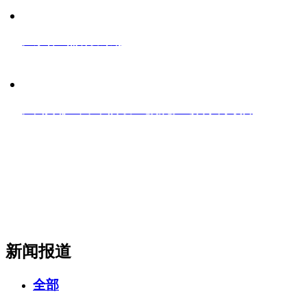
广东省重点研发计划
广州黄埔区、广州开发区创新创业领军人才项目
新闻报道
全部