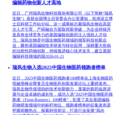
编辑药物创新人才高地
近日，广州瑞风生物科技股份有限公司（以下简称“瑞风
生物”）喜获全国博士后管委会办公室通知，批准设立博
士后科研工作站分站。这一成果标志着瑞风生物在高层
次人才引育、产研融合方面取得新突破，为企业持续开
发具有全球竞争力的基因编辑创新药注入强劲人才动
力。瑞风生物是中国生物医药领域的领军科技创新企
业，聚焦基因编辑技术研发与转化应用，深耕重大疾病
的治愈性药物创新，持续推进核心技术攻关，建立基因
编辑科技领域的国
2026-01-21
瑞风生物入选2025中国生物医药领跑者榜单
近日，2025中国生物医药领跑者100榜单在上海生物医药
投融资峰会暨复旦生物医药创新发展论坛上重磅发布。
瑞风生物凭借强劲的技术创新能力，显著的新药临床进
展与企业卓越的成长性，成功入选“2025中国生物医药领
跑者（Front-Runners）100榜单”，彰显了其在基因编辑
药物研发领域中的标杆地位。领跑者榜单的征集发布是
把握前瞻热点、探索科技前沿，打造行业发展“风向